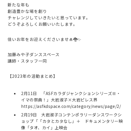
新たな年も
創造豊かな場を創り
チャレンジしていきたいと思っています。
どうぞよろしくお願いいたします。
佳いお年をお迎えくださいませ🎍🐉✨
加藤みや子ダンススペース
講師・スタッフ一同
【2023年の活動まとめ】
2月11日 「ASFカラダジャンクションシリーズⅢ・
イマの祭典！」大岩淑子×大岩ピレス界
https://asfkdspace.com/category/news/page/2/
2月19日 大岩淑子コンテンポラリーダンスワークシ
ョップ「「カタとカタなし」＋ ドキュメンタリー映
像「タオ、カイ」上映会