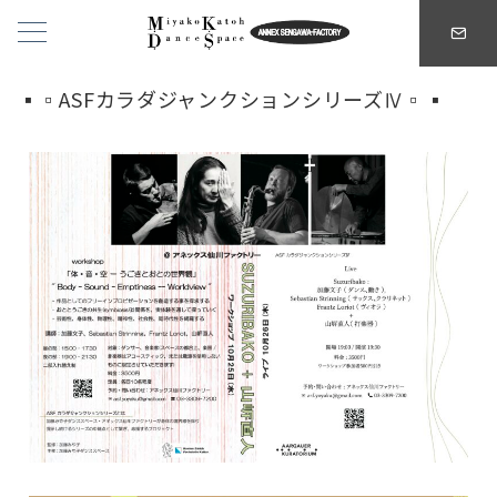
▪️▫️ASFカラダジャンクションシリーズⅣ▫️▪️