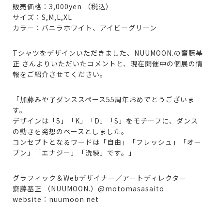
販売価格：3,000yen （税込）
サイズ：S,M,L,XL
カラー：バニラホワイト、アイビーグリーン
Tシャツをデザインいただきました、NUUMOON.の齋藤基
正 さんよりいただいたコメントと、現在開催中の個展の情
報をご紹介させてください。
「加藤みや子ダンススペース55周年おめでとうございま
す。
デザインは「5」「K」「D」「S」をモチーフに、ダンス
の動きを発想のベースとしました。
コンセプトとなるワードは「自由」「フレッシュ」「オー
プン」「エナジー」「洗練」です。」
グラフィック＆Webデザイナー／アートディレクター
齋藤基正 （NUUMOON.）@motomasasaito
website：nuumoon.net